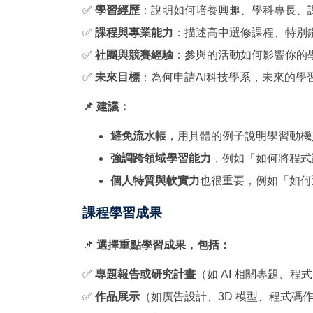
✅
學習經歷
：說明如何培養興趣、學科專長、
✅
課程與專業能力
：描述高中選修課程、特別
✅
社團與競賽經驗
：參與的活動如何影響你的
✅
未來目標
：為何申請AI科技學系，未來的學
📌 建議：
避免流水帳
，用具體的例子說明學習動機與
強調跨領域學習能力
，例如「如何將程式
個人特質與軟實力
也很重要，例如「如何
課程學習成果
📌
選擇重點學習成果，包括：
✅
專題報告或研究計畫
（如 AI 相關專題、
✅
作品展示
（如廣告設計、3D 模型、程式碼