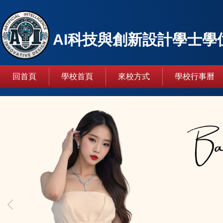
跳
到
主
AI科技與創新設計學士學
要
內
容
回首頁
學校首頁
來校方式
學校行事曆
區