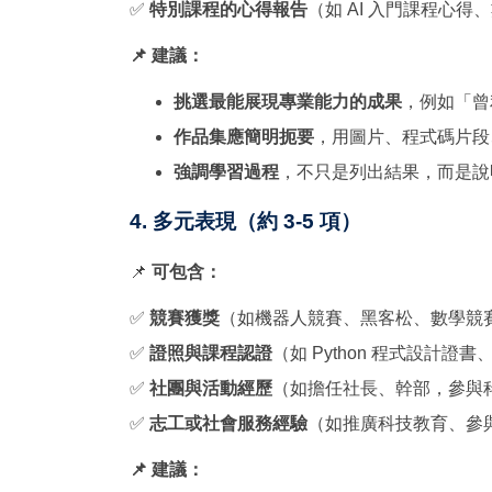
✅
特別課程的心得報告
（如 AI 入門課程心得
📌 建議：
挑選最能展現專業能力的成果
，例如「曾
作品集應簡明扼要
，用圖片、程式碼片段
強調學習過程
，不只是列出結果，而是說
4. 多元表現（約 3-5 項）
📌
可包含：
✅
競賽獲獎
（如機器人競賽、黑客松、數學競
✅
證照與課程認證
（如 Python 程式設計證書
✅
社團與活動經歷
（如擔任社長、幹部，參與
✅
志工或社會服務經驗
（如推廣科技教育、參與
📌 建議：