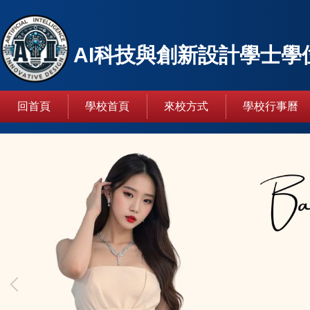
跳
到
主
AI科技與創新設計學士學
要
內
容
回首頁
學校首頁
來校方式
學校行事曆
區