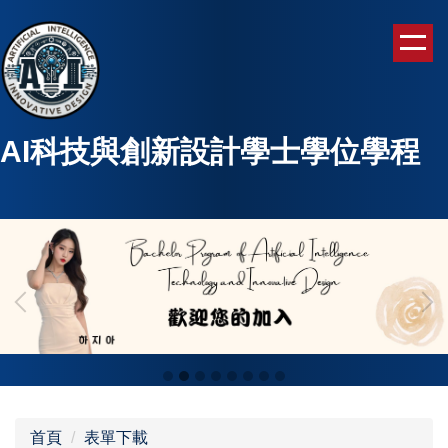
跳
到
主
要
內
容
AI科技與創新設計學士學位學程
區
首頁
表單下載