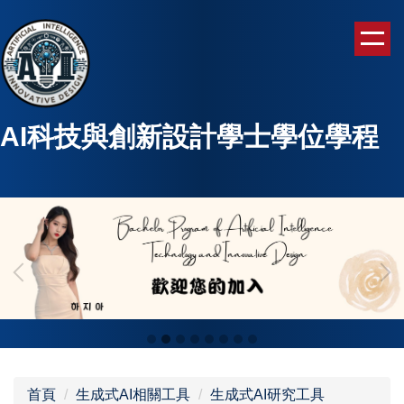
跳
到
主
要
內
容
AI科技與創新設計學士學位學程
區
首頁
生成式AI相關工具
生成式AI研究工具