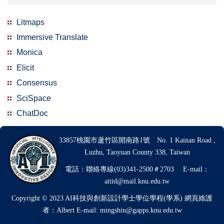
Litmaps
Immersive Translate
Monica
Elicit
Consensus
SciSpace
ChatDoc
33857桃園市蘆竹區開南路1號 No. 1 Kainan Road ,
Luzhu, Taoyuan County 338, Taiwan
電話：聯絡專線(03)341-2500＃2703 E-mail：
aitid@mail.knu.edu.tw
Copyright © 2023 AI科技與創新設計學士學位學程(學系)
網頁維護
者：Albert E-mail: mingshin@gapps.knu.edu.tw