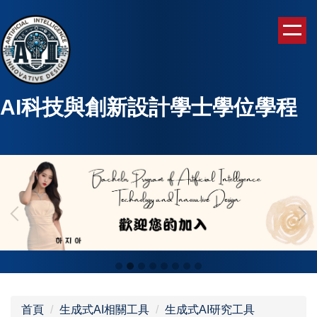
跳
到
主
要
內
容
AI科技與創新設計學士學位學程
區
首頁
生成式AI相關工具
生成式AI研究工具